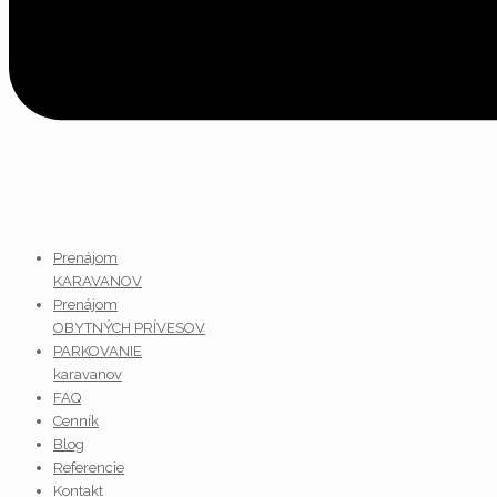
Prenájom
KARAVANOV
Prenájom
OBYTNÝCH PRÍVESOV
PARKOVANIE
karavanov
FAQ
Cenník
Blog
Referencie
Kontakt