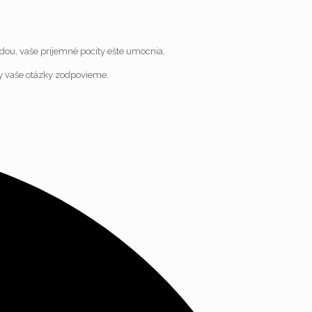
dou, vaše príjemné pocity ešte umocnia.
ky vaše otázky zodpovieme.