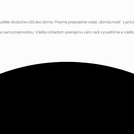
dete skutočne cítiť ako doma. Priame prepojenie vašej „domácnosti“ s príro
u nás samozrejmosťou. Všetko ohľadom prenájmu vám radi vysvetlíme a všet