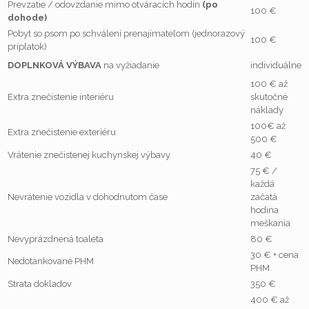
Prevzatie / odovzdanie mimo otváracích hodín
(po
100 €
dohode)
Pobyt so psom po schválení prenajímateľom (jednorazový
100 €
príplatok)
DOPLNKOVÁ VÝBAVA
na vyžiadanie
individuálne
100 € až
Extra znečistenie interiéru
skutočné
náklady
100€ až
Extra znečistenie exteriéru
500 €
Vrátenie znečistenej kuchynskej výbavy
40 €
75 € /
každá
Nevrátenie vozidla v dohodnutom čase
začatá
hodina
meškania
Nevyprázdnená toaleta
80 €
30 € + cena
Nedotankované PHM
PHM
Strata dokladov
350 €
400 € až