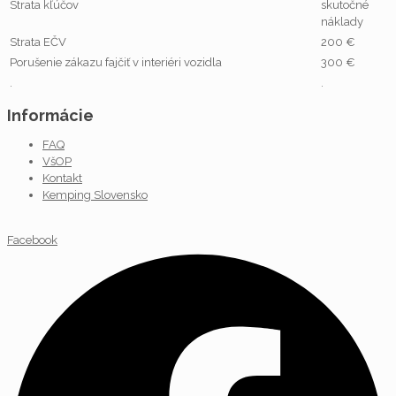
Strata kľúčov
skutočné
náklady
Strata EČV
200 €
Porušenie zákazu fajčiť v interiéri vozidla
300 €
.
.
Informácie
FAQ
VšOP
Kontakt
Kemping Slovensko
Facebook