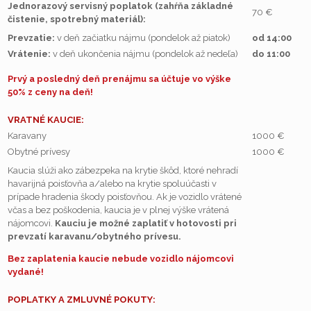
Jednorazový servisný poplatok (zahŕňa základné
70 €
čistenie, spotrebný materiál):
Prevzatie:
v deň začiatku nájmu (pondelok až piatok)
od 14:00
Vrátenie:
v deň ukončenia nájmu (pondelok až nedeľa)
do 11:00
Prvý a posledný deň prenájmu sa účtuje vo výške
50% z ceny na deň!
VRATNÉ KAUCIE:
Karavany
1000 €
Obytné prívesy
1000 €
Kaucia slúži ako zábezpeka na krytie škôd, ktoré nehradí
havarijná poisťovňa a/alebo na krytie spoluúčasti v
prípade hradenia škody poisťovňou. Ak je vozidlo vrátené
včas a bez poškodenia, kaucia je v plnej výške vrátená
nájomcovi.
Kauciu je možné zaplatiť v hotovosti pri
prevzatí karavanu/obytného prívesu.
Bez zaplatenia kaucie nebude vozidlo nájomcovi
vydané!
POPLATKY A ZMLUVNÉ POKUTY: