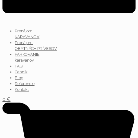
Prenájom
KARAVANOV
Prenájom
OBYTNÝCH PRÍVESOV
PARKOVANIE
karavanov
FAQ
Cenník
Blog
Referencie
Kontakt
0
€