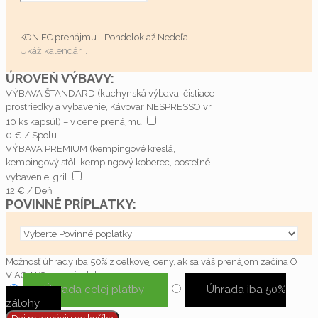
KONIEC prenájmu - Pondelok až Nedeľa
ÚROVEŇ VÝBAVY:
VÝBAVA ŠTANDARD (kuchynská výbava, čistiace
prostriedky a vybavenie, Kávovar NESPRESSO vr.
10 ks kapsúl) – v cene prenájmu
0
€
/
Spolu
VÝBAVA PREMIUM (kempingové kreslá,
kempingový stôl, kempingový koberec, posteľné
vybavenie, gril
12
€
/
Deň
POVINNÉ PRÍPLATKY:
Možnosť úhrady iba
50%
z celkovej ceny, ak sa váš prenájom začína O
VIAC AKO 30 dní od dnes
Úhrada celej platby
Úhrada iba 50%
zálohy
Daj rezerváciu do košíka