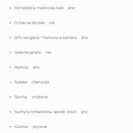
Klimatizácia motorovej časti:
áno
Držiak na bicykle:
nie
GPS navigácia + Parkovacia kamera:
áno
Solárne panely:
nie
Markíza:
áno
Toaleta:
chemická
Sprcha:
vnútorná
Kuchyňa (chladnička, sporák, drez):
áno
Kúrenie:
plynové