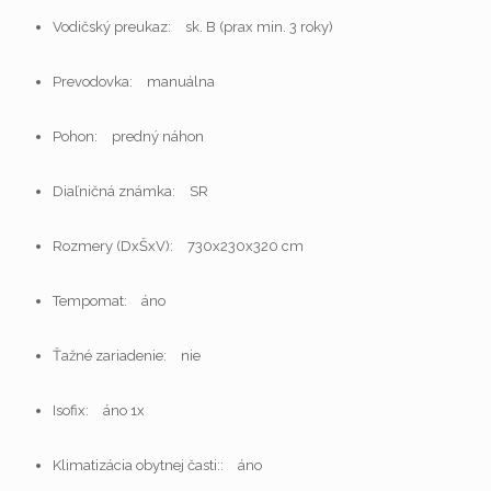
Vodičský preukaz:
sk. B (prax min. 3 roky)
Prevodovka:
manuálna
Pohon:
predný náhon
Diaľničná známka:
SR
Rozmery (DxŠxV):
730x230x320 cm
Tempomat:
áno
Ťažné zariadenie:
nie
Isofix:
áno 1x
Klimatizácia obytnej časti::
áno