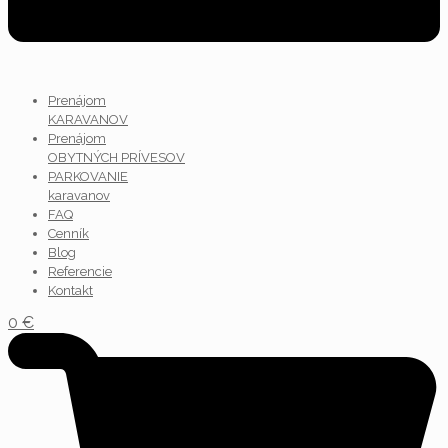
Prenájom
KARAVANOV
Prenájom
OBYTNÝCH PRÍVESOV
PARKOVANIE
karavanov
FAQ
Cenník
Blog
Referencie
Kontakt
0
€