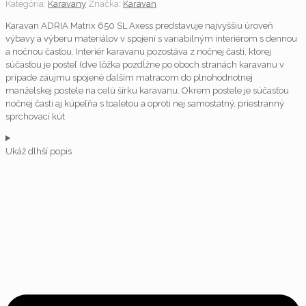
Kategória:
Karavany
Značka:
Karavan
Karavan ADRIA Matrix 650 SL Axess predstavuje najvyššiu úroveň
výbavy a výberu materiálov v spojení s variabilným interiérom s dennou
a nočnou časťou. Interiér karavanu pozostáva z nočnej časti, ktorej
súčasťou je posteľ (dve lôžka pozdĺžne po oboch stranách karavanu v
prípade záujmu spojené ďalším matracom do plnohodnotnej
manželskej postele na celú šírku karavanu. Okrem postele je súčasťou
nočnej časti aj kúpeľňa s toaletou a oproti nej samostatný, priestranný
sprchovací kút
Ukáž dlhší popis