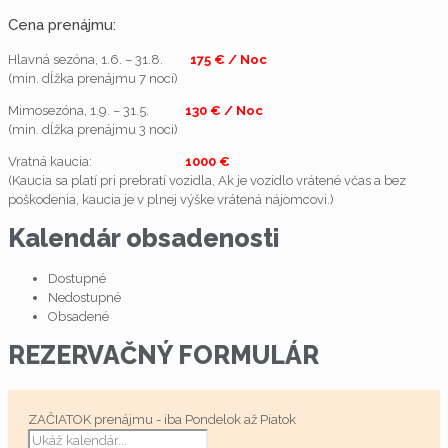
Cena prenájmu:
Hlavná sezóna, 1.6. – 31.8.
175
€ / Noc
(min. dĺžka prenájmu 7 nocí)
Mimosezóna, 1.9. – 31.5.
130 € / Noc
(min. dĺžka prenájmu 3 noci)
Vratná kaucia:
1000 €
(Kaucia sa platí pri prebratí vozidla, Ak je vozidlo vrátené včas a bez
poškodenia, kaucia je v plnej výške vrátená nájomcovi.)
Kalendár obsadenosti
Dostupné
Nedostupné
Obsadené
REZERVAČNÝ FORMULÁR
ZAČIATOK prenájmu - iba Pondelok až Piatok