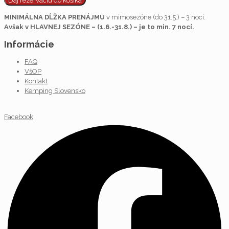
MINIMÁLNA DĹŽKA PRENÁJMU
v mimosezóne (do 31.5.) – 3 noci.
Avšak v HLAVNEJ SEZÓNE – (1.6.-31.8.) – je to min. 7 nocí.
Informácie
FAQ
VšOP
Kontakt
Kemping Slovensko
Facebook