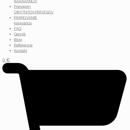
KARAVANOV
Prenájom
OBYTNÝCH PRÍVESOV
PARKOVANIE
karavanov
FAQ
Cenník
Blog
Referencie
Kontakt
0
€