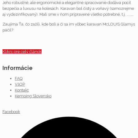
Jeho robustné, ale ergonomické a elegantné spracovanie dodáva pocit
bezpečia a luxusu na kolesách. Karavan bol čistý a voňavý (samozrejme
aj vydezinfikovaný). Mali sme v ňom pripravené všetko potrebné, t.j. ........
Zaujíma Ťa, čo zažili, kde boli a či sa im vôbec karavan McLOUIS Glamys
páčil?
Klikni pre celý článok
Informácie
FAQ
VšOP
Kontakt
Kemping Slovensko
Facebook