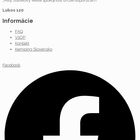
„Milý, ústretový veľká spokojnosť určite odporúčam“
Lubos 120
Informácie
FAQ
VšOP
Kontakt
Kemping Slovensko
Facebook