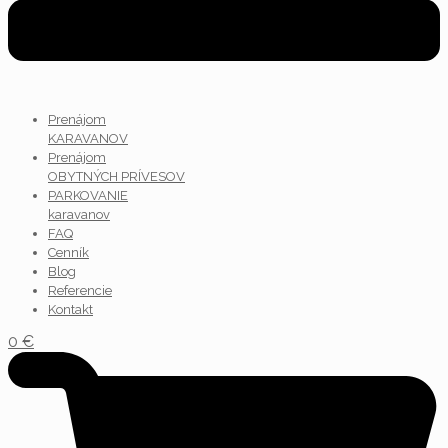
Prenájom
KARAVANOV
Prenájom
OBYTNÝCH PRÍVESOV
PARKOVANIE
karavanov
FAQ
Cenník
Blog
Referencie
Kontakt
0
€